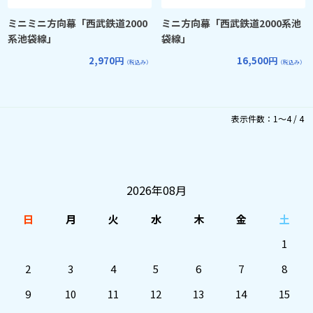
ミニミニ方向幕「西武鉄道2000
ミニ方向幕「西武鉄道2000系池
系池袋線」
袋線」
2,970円
16,500円
（税込み）
（税込み）
表示件数：1～4 / 4
2026年08月
日
月
火
水
木
金
土
1
2
3
4
5
6
7
8
9
10
11
12
13
14
15