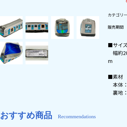
カテゴリ
販売期間
■サイ
幅約20
m
■素材
本体：
裏地：
おすすめ商品
Recommendations