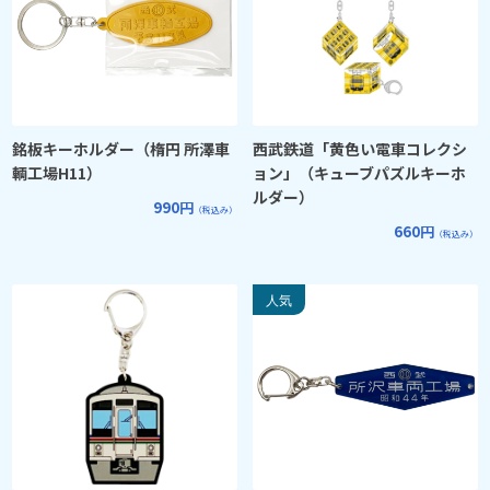
銘板キーホルダー（楕円 所澤車
西武鉄道「黄色い電車コレクシ
輌工場H11）
ョン」（キューブパズルキーホ
ルダー）
990円
（税込み）
660円
（税込み）